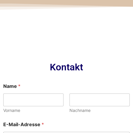
Kontakt
N
Name
*
a
m
e
o
d
Vorname
Nachname
e
r
E-Mail-Adresse
*
*