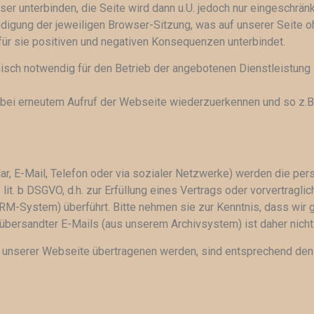
 unterbinden, die Seite wird dann u.U. jedoch nur eingeschränkt f
digung der jeweiligen Browser-Sitzung, was auf unserer Seite oh
ür sie positiven und negativen Konsequenzen unterbindet.
sch notwendig für den Betrieb der angebotenen Dienstleistung ist
bei erneutem Aufruf der Webseite wiederzuerkennen und so z.B.
ular, E-Mail, Telefon oder via sozialer Netzwerke) werden die 
 lit. b DSGVO, d.h. zur Erfüllung eines Vertrags oder vorvertragl
M-System) überführt. Bitte nehmen sie zur Kenntnis, dass wir 
s übersandter E-Mails (aus unserem Archivsystem) ist daher nicht
uf unserer Webseite übertragenen werden, sind entsprechend de
n