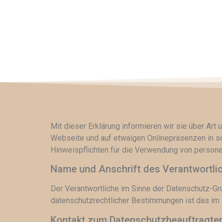
Mit dieser Erklärung informieren wir sie über A
Webseite und auf etwaigen Onlinepräsenzen in so
Hinweispflichten für die Verwendung von perso
Name und Anschrift des Verantwortli
Der Verantwortliche im Sinne der Datenschutz-G
datenschutzrechtlicher Bestimmungen ist das i
Kontakt zum Datenschutzbeauftragte