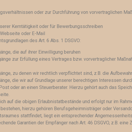
gsverhältnissen oder zur Durchführung von vorvertraglichen Ma
serer Kerntätigkeit oder für Bewerbungsschreiben
r Webseite oder E-Mail
chtsgrundlagen des Art. 6 Abs. 1 DSGVO:
gänge, die auf ihrer Einwilligung beruhen
rgänge zur Erfüllung eines Vertrages bzw. vorvertraglicher Maßna
gänge, zu denen wir rechtlich verpflichtet sind, z.B. die Aufbewa
gänge, die wir auf Grundlage unserer berechtigen Interessen durc
ost oder an einen Steuerberater. Hierzu gehört auch das Speic
eite.
 sich auf die obigen Erlaubnistatbestände und erfolgt nur im Ra
bestehen, hierzu gehören Berufsgeheimnisträger oder Versanddie
ftsraumes stattfindet, liegt ein entsprechender Angemessenhei
rechende Garantien der Empfänger nach Art. 46 DSGVO, z.B. eine 