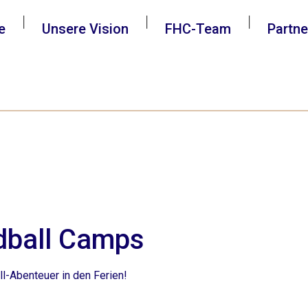
|
|
|
e
Unsere Vision
FHC-Team
Partne
dball Camps
l-Abenteuer in den Ferien!