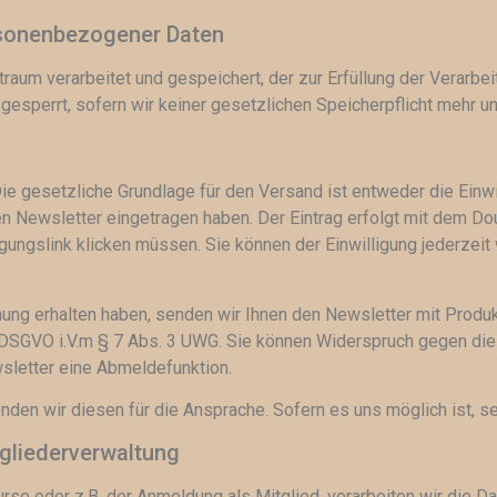
rsonenbezogener Daten
um verarbeitet und gespeichert, der zur Erfüllung der Verarbei
esperrt, sofern wir keiner gesetzlichen Speicherpflicht mehr un
e gesetzliche Grundlage für den Versand ist entweder die Einwil
en Newsletter eingetragen haben. Der Eintrag erfolgt mit dem Doub
gungslink klicken müssen. Sie können der Einwilligung jederzeit
ehung erhalten haben, senden wir Ihnen den Newsletter mit Prod
. f DSGVO i.V.m § 7 Abs. 3 UWG. Sie können Widerspruch gegen di
sletter eine Abmeldefunktion.
nden wir diesen für die Ansprache. Sofern es uns möglich ist, s
gliederverwaltung
se oder z.B. der Anmeldung als Mitglied, verarbeiten wir die D