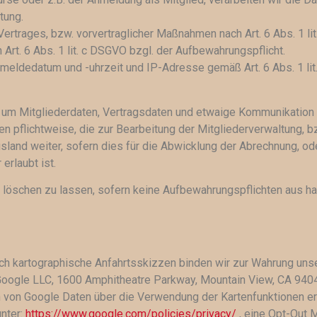
tung.
 Vertrages, bzw. vorvertraglicher Maßnahmen nach Art. 6 Abs. 1 
Art. 6 Abs. 1 lit. c DSGVO bzgl. der Aufbewahrungspflicht.
eldedatum und -uhrzeit und IP-Adresse gemäß Art. 6 Abs. 1 lit
h um Mitgliederdaten, Vertragsdaten und etwaige Kommunikation
 pflichtweise, die zur Bearbeitung der Mitgliederverwaltung, b
Ausland weiter, sofern dies für die Abwicklung der Abrechnung, od
erlaubt ist.
en löschen zu lassen, sofern keine Aufbewahrungspflichten aus h
h kartographische Anfahrtsskizzen binden wir zur Wahrung unse
oogle LLC, 1600 Amphitheatre Parkway, Mountain View, CA 9404
von Google Daten über die Verwendung der Kartenfunktionen er
nter:
https://www.google.com/policies/privacy/
, eine Opt-Out 