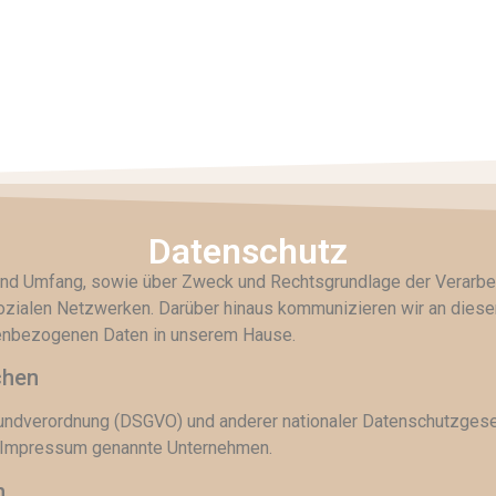
Datenschutz
rt und Umfang, sowie über Zweck und Rechtsgrundlage der Verar
zialen Netzwerken. Darüber hinaus kommunizieren wir an dieser
nenbezogenen Daten in unserem Hause.
chen
rundverordnung (DSGVO) und anderer nationaler Datenschutzgese
m Impressum genannte Unternehmen.
n