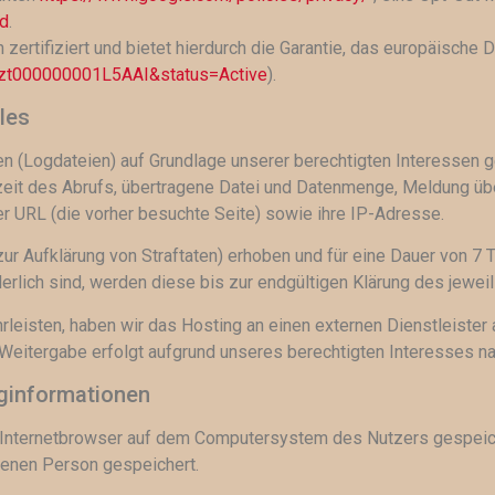
ed
.
rtifiziert und bietet hierdurch die Garantie, das europäische 
a2zt000000001L5AAI&status=Active
).
les
n (Logdateien) auf Grundlage unserer berechtigten Interessen ge
it des Abrufs, übertragene Datei und Datenmenge, Meldung übe
r URL (die vorher besuchte Seite) sowie ihre IP-Adresse.
ur Aufklärung von Straftaten) erhoben und für eine Dauer von 7
rlich sind, werden diese bis zur endgültigen Klärung des jewe
leisten, haben wir das Hosting an einen externen Dienstleister 
itergabe erfolgt aufgrund unseres berechtigten Interesses nach 
ginformationen
m Internetbrowser auf dem Computersystem des Nutzers gespeic
enen Person gespeichert.